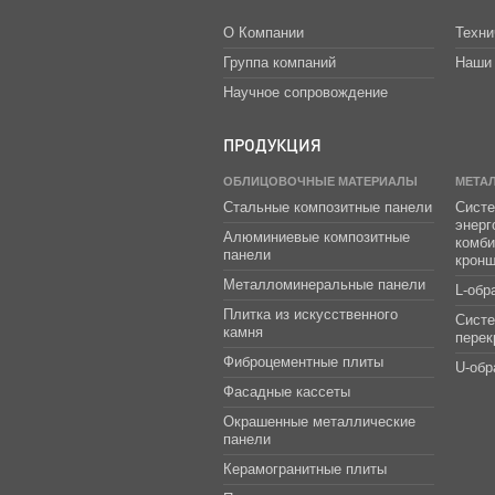
О Компании
Техни
Группа компаний
Наши 
Научное сопровождение
ПРОДУКЦИЯ
ОБЛИЦОВОЧНЫЕ МАТЕРИАЛЫ
МЕТА
Стальные композитные панели
Систе
энер
Алюминиевые композитные
комб
панели
крон
Металломинеральные панели
L-обр
Плитка из искусственного
Сист
камня
перек
Фиброцементные плиты
U-обр
Фасадные кассеты
Окрашенные металлические
панели
Керамогранитные плиты