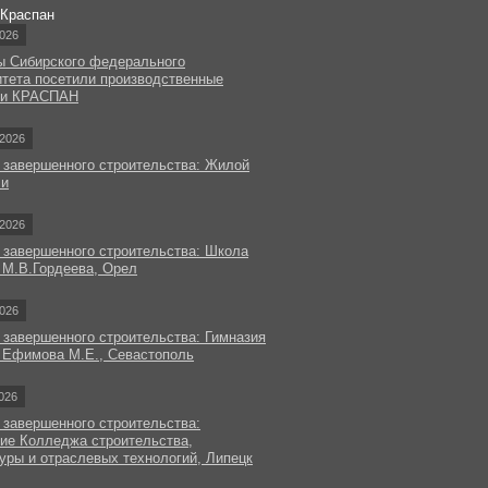
 Краспан
026
ы Сибирского федерального
итета посетили производственные
ки КРАСПАН
2026
 завершенного строительства: Жилой
чи
2026
 завершенного строительства: Школа
 М.В.Гордеева, Орел
026
 завершенного строительства: Гимназия
 Ефимова М.Е., Севастополь
026
 завершенного строительства:
ие Колледжа строительства,
уры и отраслевых технологий, Липецк