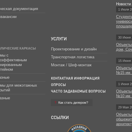
Новости
ческая документация
1 Июля 2
вакансии
Студент
универс
площад
УСЛУГИ
30 Июня 
Объекты
ЛЛИЧЕСКИЕ КАРКАСЫ
Проектирование и дизайн
дом, Со
мы с
Транспортная логистика
гоэффективным
15 Июня 
инированным
Монтаж / Шеф-монтаж
Объекты
штейном
№15 им.
азные
КОНТАКТНАЯ ИНФОРМАЦИЯ
1 Июня 2
ОПРОСЫ
емы для межэтажных
рытий
ЧАСТО ЗАДАВАЕМЫЕ ВОПРОСЫ
Объекты
№10 им.
азные
Как стать дилером?
29 Мая 2
Объекты
ССЫЛКИ
общежит
архитект