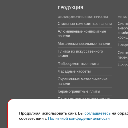
ПРОДУКЦИЯ
ОБЛИЦОВОЧНЫЕ МАТЕРИАЛЫ
МЕТА
Стальные композитные панели
Систе
энер
Алюминиевые композитные
комб
панели
крон
Металломинеральные панели
L-обр
Плитка из искусственного
Сист
камня
перек
Фиброцементные плиты
U-обр
Фасадные кассеты
Окрашенные металлические
панели
Керамогранитные плиты
Плиты из натурального камня
Системы защитно-
декоративной облицовки
Продолжая использовать сайт, Вы
соглашаетесь
на обраб
транспортных тоннелей
соответствии с
Политикой конфиденциальности