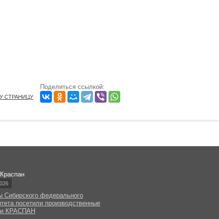
Поделиться ссылкой:
ТУ СТРАНИЦУ
 Краспан
026
ы Сибирского федерального
итета посетили производственные
ки КРАСПАН