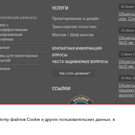
УСЛУГИ
30 Июня 
Объекты
ЛЛИЧЕСКИЕ КАРКАСЫ
Проектирование и дизайн
дом, Со
мы с
Транспортная логистика
гоэффективным
15 Июня 
инированным
Монтаж / Шеф-монтаж
Объекты
штейном
№15 им.
азные
КОНТАКТНАЯ ИНФОРМАЦИЯ
1 Июня 2
ОПРОСЫ
емы для межэтажных
рытий
ЧАСТО ЗАДАВАЕМЫЕ ВОПРОСЫ
Объекты
№10 им.
азные
Как стать дилером?
29 Мая 2
Объекты
ССЫЛКИ
общежит
архитект
Все н
отку файлов Сookie и других пользовательских данных, в