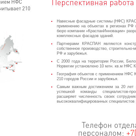
Перспективная работа
ением НФС
считывает 210
Навесные фасадные системы (НФС) КРАС
применению на объектах в регионах РФ 
бюро компании «КраспанИнновации» разр
комплексных фасадов зданий.
Партнерами КРАСПАН являются констру
собственное производство, строительно-
РФ и зарубежья.
С 2000 года на территории России, Бело
Норвегии установлено 10 млн. кв.м НФС
География объектов с применением НФС К
210 городов России и зарубежья.
Самым важным достижением за 20 лет р
успешной команды специалистов-пр
расширяет численность своих сотрудник
высококвалифицированных специалистов 
Телефон отдела
персоналом:
+7