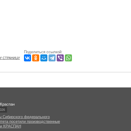
Поделиться ссылкой:
ТУ СТРАНИЦУ
 Краспан
026
ы Сибирского федерального
итета посетили производственные
ки КРАСПАН