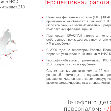
Перспективная работа
ением НФС
считывает 210
Навесные фасадные системы (НФС) КРАС
применению на объектах в регионах РФ 
бюро компании «КраспанИнновации» разр
комплексных фасадов зданий.
Партнерами КРАСПАН являются констру
собственное производство, строительно-
РФ и зарубежья.
С 2000 года на территории России, Бело
Норвегии установлено 10 млн. кв.м НФС
География объектов с применением НФС К
210 городов России и зарубежья.
Самым важным достижением за 20 лет р
успешной команды специалистов-пр
расширяет численность своих сотрудник
высококвалифицированных специалистов 
Телефон отдела
персоналом:
+7