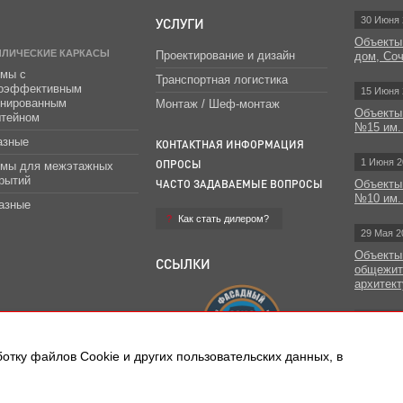
УСЛУГИ
30 Июня 
Объекты
ЛЛИЧЕСКИЕ КАРКАСЫ
Проектирование и дизайн
дом, Со
мы с
Транспортная логистика
гоэффективным
15 Июня 
инированным
Монтаж / Шеф-монтаж
Объекты
штейном
№15 им.
азные
КОНТАКТНАЯ ИНФОРМАЦИЯ
1 Июня 2
ОПРОСЫ
емы для межэтажных
рытий
ЧАСТО ЗАДАВАЕМЫЕ ВОПРОСЫ
Объекты
№10 им.
азные
Как стать дилером?
29 Мая 2
Объекты
ССЫЛКИ
общежит
архитект
Все н
отку файлов Сookie и других пользовательских данных, в