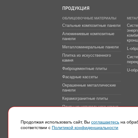
ПРОДУКЦИЯ
ОБЛИЦОВОЧНЫЕ МАТЕРИАЛЫ
МЕТА
Стальные композитные панели
Систе
энер
Алюминиевые композитные
комб
панели
крон
Металломинеральные панели
L-обр
Плитка из искусственного
Сист
камня
перек
Фиброцементные плиты
U-обр
Фасадные кассеты
Окрашенные металлические
панели
Керамогранитные плиты
Плиты из натурального камня
Системы защитно-
декоративной облицовки
Продолжая использовать сайт, Вы
соглашаетесь
на обраб
транспортных тоннелей
соответствии с
Политикой конфиденциальности